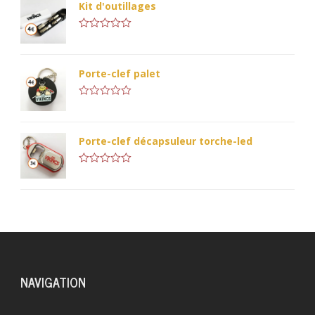
Kit d'outillages
Note
0
sur
5
Porte-clef palet
Note
0
sur
5
Porte-clef décapsuleur torche-led
Note
0
sur
5
NAVIGATION