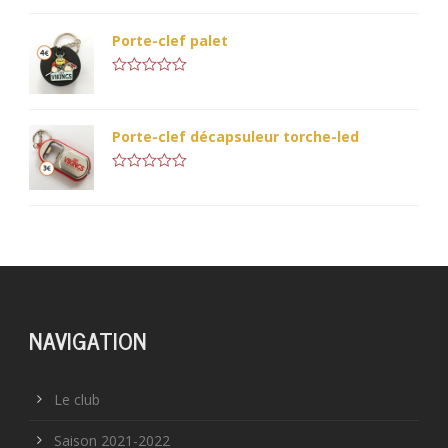
0
sur
5
Porte-clef palet
Note
0
sur
5
Porte-clef décapsuleur torche-led
Note
0
sur
5
NAVIGATION
Le club
Saison 2021-2022