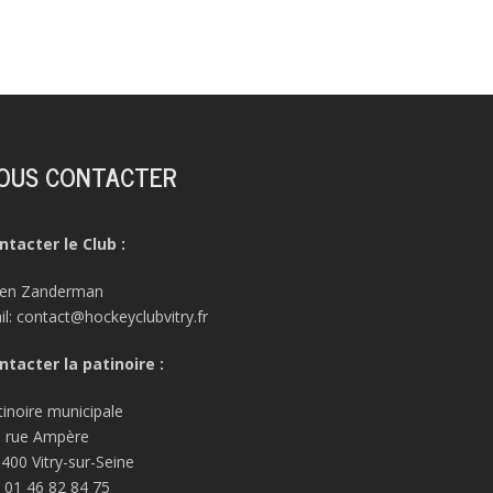
OUS CONTACTER
ntacter le Club :
lien Zanderman
il: contact@hockeyclubvitry.fr
ntacter la patinoire :
tinoire municipale
, rue Ampère
 400 Vitry-sur-Seine
: 01 46 82 84 75