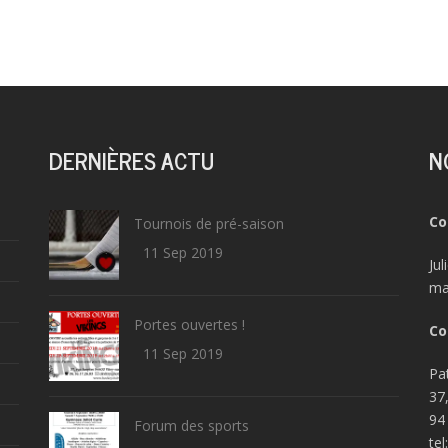
DERNIÈRES ACTU
N
Co
Tournois de pré-saison
11 Sep 2019
Ju
ma
Portes ouvertes !
Co
11 Sep 2019
Pa
37
94
Forum des sports
tel