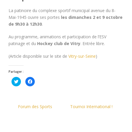
La patinoire du complexe sportif municipal avenue du 8-
Mai-1945 ouvre ses portes
les dimanches 2 et 9 octobre
de 9h30 à 12h30
.
Au programme, animations et participation de l’ESV
patinage et du
Hockey club de Vitry
. Entrée libre.
(Article disponible sur le site de
Vitry-sur-Seine
)
Partager :
Cliquez
Cliquez
pour
pour
partager
partager
sur
sur
Twitter(ouvre
Facebook(ouvre
dans
dans
une
une
nouvelle
nouvelle
Forum des Sports
Tournoi International !
fenêtre)
fenêtre)