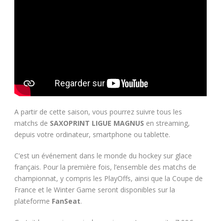
A partir de cette saison, vous pourrez suivre tous les
matchs de
SAXOPRINT LIGUE MAGNUS
en streaming,
depuis votre ordinateur, smartphone ou tablette.
C’est un événement dans le monde du hockey sur glace
français. Pour la première fois, l’ensemble des matchs de
championnat, y compris les PlayOffs, ainsi que la Coupe de
France et le Winter Game seront disponibles sur la
plateforme
FanSeat
.