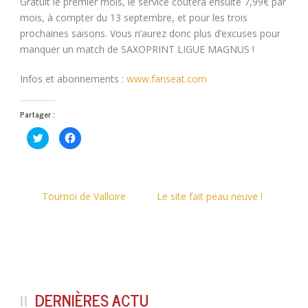
Gratuit le premier mois, le service coutera ensuite 7,99€ par
mois, à compter du 13 septembre, et pour les trois
prochaines saisons. Vous n’aurez donc plus d’excuses pour
manquer un match de SAXOPRINT LIGUE MAGNUS !
Infos et abonnements :
www.fanseat.com
Partager :
Cliquez
Cliquez
pour
pour
partager
partager
sur
sur
Twitter(ouvre
Facebook(ouvre
dans
dans
une
une
nouvelle
nouvelle
Tournoi de Valloire
Le site fait peau neuve !
fenêtre)
fenêtre)
DERNIÈRES ACTU